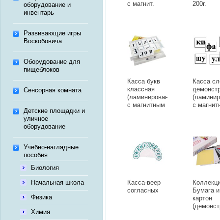
с магнит.
200г.
оборудование и
креплением)
инвентарь
Развивающие игры
Воскобовича
Оборудование для
пищеблоков
Касса букв
Касса сл
классная
демонст
Сенсорная комната
(ламинированная,
(ламинир
с магнитным
с магни
Детские площадки и
креплением)
креплени
уличное
оборудование
Учебно-наглядные
пособия
Биология
Начальная школа
Касса-веер
Коллекц
согласных
Бумага и
Физика
картон
(демонст
Химия