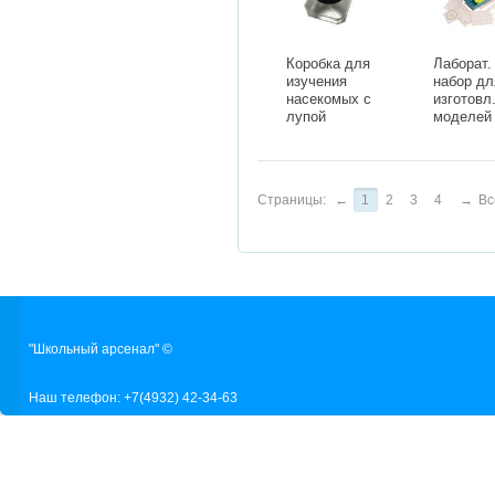
Коробка для
Лаборат.
изучения
набор дл
насекомых с
изготовл
лупой
моделей
математ
Страницы:
←
1
2
3
4
→
Вс
"Школьный арсенал" ©
Наш телефон: +7(4932) 42-34-63