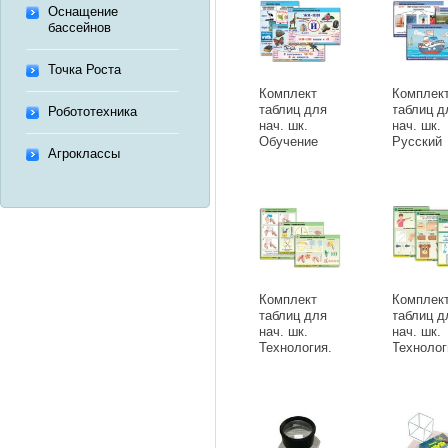
Оснащение
лам.)
бассейнов
Точка Роста
Комплект
Комплек
таблиц для
таблиц д
Робототехника
нач. шк.
нач. шк.
Обучение
Русский
Агроклассы
грамоте.
язык. Им
Письмо и
существ
развитие
табл.,
речи (16
формат 
таб., А1,
лам.)
лам.)
Комплект
Комплек
таблиц для
таблиц д
нач. шк.
нач. шк.
Технология.
Технолог
Обработка
Обработ
бумаги и
ткани(12
картона-2 (8
табл, А1,
таб, А1,
лам.)
лам,с
разд.мат.)