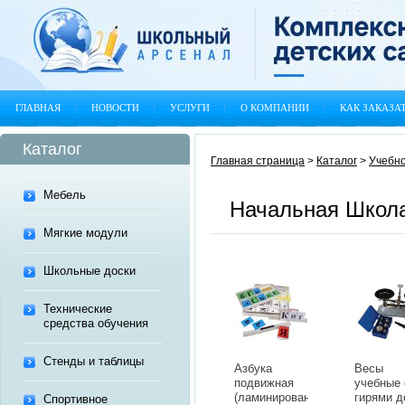
ГЛАВНАЯ
НОВОСТИ
УСЛУГИ
О КОМПАНИИ
КАК ЗАКАЗА
Каталог
Главная страница
>
Каталог
>
Учебно
Мебель
Начальная Школ
Мягкие модули
Школьные доски
Технические
средства обучения
Стенды и таблицы
Азбука
Весы
подвижная
учебные 
(ламинированная,
гирями д
Спортивное