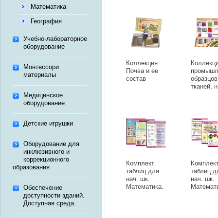
Математика
География
Учебно-лабораторное
оборудование
Коллекция
Коллекц
Монтессори
Почва и ее
промышл
материалы
состав
образцов
тканей, 
и фурни
Медицинское
оборудование
Детские игрушки
Оборудование для
инклюзивного и
коррекционного
Комплект
Комплек
образования
таблиц для
таблиц д
нач. шк.
нач. шк.
Математика.
Математ
Обеспечение
Арифметические
Задачи (
доступности зданий.
действия (14
табл.,
Доступная среда.
табл.,
формат 
формат А1,
лам.)