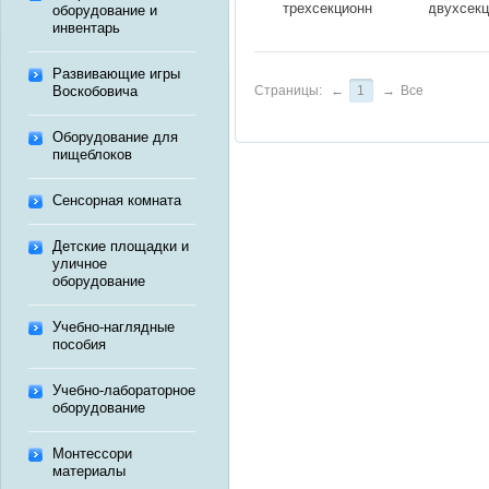
трехсекционная
двухсек
оборудование и
(на колесах,
(без коле
инвентарь
МСК
МСК-302
012С)
Развивающие игры
Воскобовича
Страницы:
←
1
→
Все
Оборудование для
пищеблоков
Сенсорная комната
Детские площадки и
уличное
оборудование
Учебно-наглядные
пособия
Учебно-лабораторное
оборудование
Монтессори
материалы