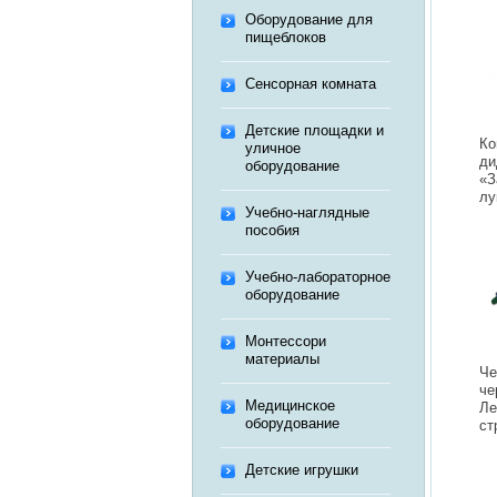
Оборудование для
пищеблоков
Сенсорная комната
Детские площадки и
Ко
уличное
ди
оборудование
«З
лу
Учебно-наглядные
пособия
Учебно-лабораторное
оборудование
Монтессори
материалы
Че
че
Медицинское
Ле
оборудование
ст
Детские игрушки