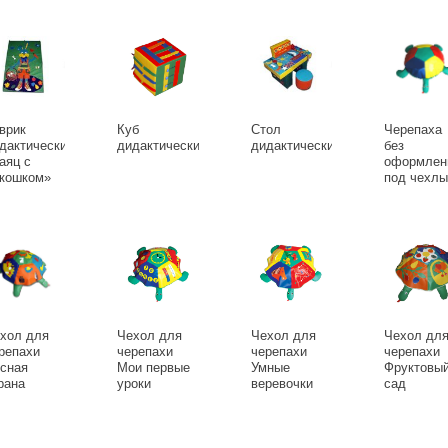
врик
Куб
Стол
Черепаха
дактический
дидактический.
дидактический
без
аяц с
оформлен
кошком»
под чехлы
хол для
Чехол для
Чехол для
Чехол дл
репахи
черепахи
черепахи
черепахи
сная
Мои первые
Умные
Фруктовы
рана
уроки
веревочки
сад