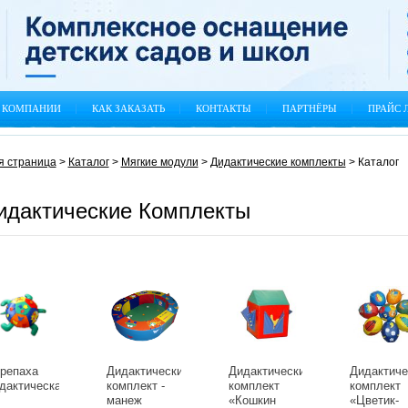
 КОМПАНИИ
КАК ЗАКАЗАТЬ
КОНТАКТЫ
ПАРТНЁРЫ
ПРАЙС 
я страница
>
Каталог
>
Мягкие модули
>
Дидактические комплекты
>
Каталог
идактические Комплекты
репаха
Дидактический
Дидактический
Дидактиче
дактическая
комплект -
комплект
комплект
манеж
«Кошкин
«Цветик-