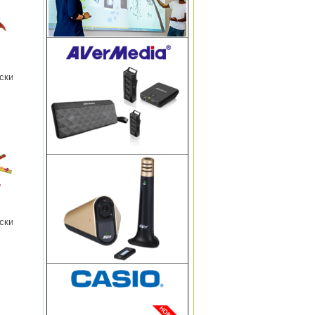
ский
ский