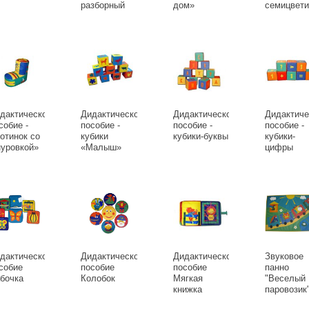
разборный
дом»
семицвети
дактическое
Дидактическое
Дидактическое
Дидактиче
собие -
пособие -
пособие -
пособие -
отинок со
кубики
кубики-буквы
кубики-
уровкой»
«Малыш»
цифры
дактическое
Дидактическое
Дидактическое
Звуковое
собие
пособие
пособие
панно
бочка
Колобок
Мягкая
"Веселый
книжка
паровозик