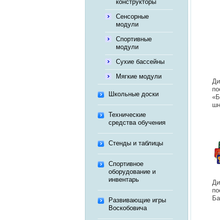
конструкторы
Сенсорные
модули
Спортивные
модули
Сухие бассейны
Мягкие модули
Ди
по
Школьные доски
«Б
шн
Технические
средства обучения
Стенды и таблицы
Спортивное
оборудование и
инвентарь
Ди
по
Ба
Развивающие игры
Воскобовича