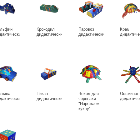
льфин
Крокодил
Паровоз
Краб
дактический
дидактический
дидактический
дидактиче
шина
Пикап
Чехол для
Осьминог
дактическая
дидактический
черепахи
дидактиче
"Наряжаем
куклу"