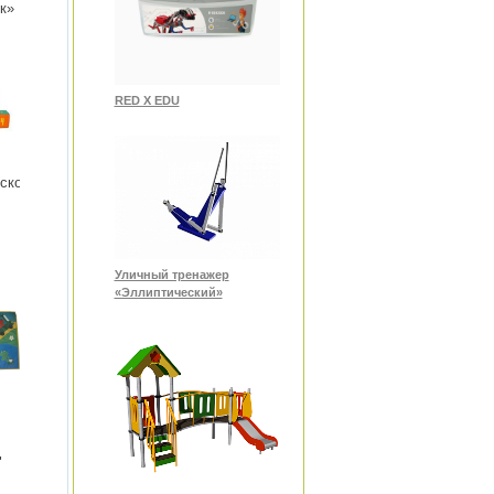
к»
RED X EDU
ское
Уличный тренажер
«Эллиптический»
"