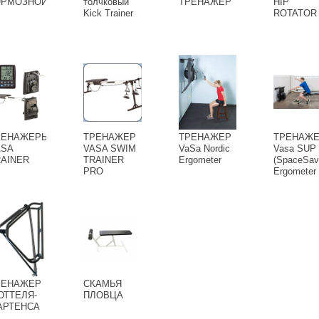
ОРМОЗНОЙ
толчковый
ТРЕНАЖЕР
HIP
Kick Trainer
ROTATOR
РЕНАЖЕРЫ
ТРЕНАЖЕР
ТРЕНАЖЕР
ТРЕНАЖ
ASA
VASA SWIM
VaSa Nordic
Vasa SUP
AINER
TRAINER
Ergometer
(SpaceSav
PRO
Ergometer
РЕНАЖЕР
СКАМЬЯ
ЮТТЕЛЯ-
ПЛОВЦА
АРТЕНСА