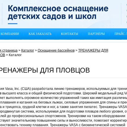
 КОМПАНИИ
КАК ЗАКАЗАТЬ
КОНТАКТЫ
ПАРТНЁРЫ
ПРАЙС 
я страница
>
Каталог
>
Оснащение бассейнов
>
ТРЕНАЖЕРЫ ДЛЯ
ЦОВ
>
Каталог
РЕНАЖЕРЫ ДЛЯ ПЛОВЦОВ
ия Vasa, Inc. (США) разработала линию тренажеров, используемых для трен
в высшего класса и общей физической подготовки. Широкий модельный ряд 
яет выполнять огромное количество упражнений таких как имитация различн
 плавания и катания на беговых лыжах, силовые упражнения для спины и пре
 и трицепса, грудной клетки и ног, а также занятия пилатес. Тренажеры VASA
продвинутая система, используемая для подготовки пловцов любого уровня, о
лей до профессиональных спортсменов. Тренировки на таком оборудовании
ствуют значительному повышению силы и выносливости, помогают корректир
енствовать технику плавания. Тренажеры VASA с биокинетической системой