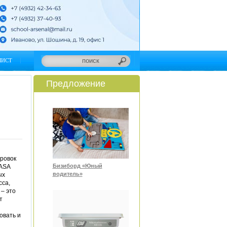
ЛИСТ
Предложение
ировок
Бизиборд «Юный
VASA
водитель»
ых
сса,
 – это
т
овать и