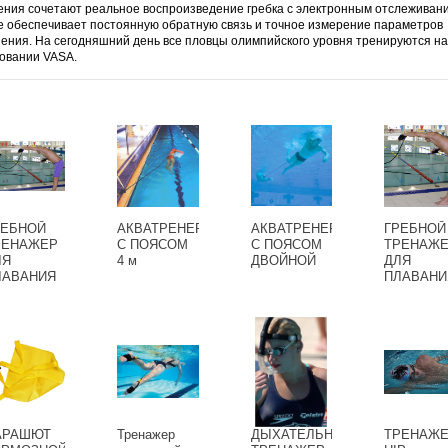
ения сочетают реальное воспроизведение гребка с электронным отслеживан
е обеспечивает постоянную обратную связь и точное измерение параметров
ения. На сегодняшний день все пловцы олимпийского уровня тренируются на
овании VASA.
РЕБНОЙ
АКВАТРЕНЕР
АКВАТРЕНЕР
ГРЕБНОЙ
РЕНАЖЕР
С ПОЯСОМ
С ПОЯСОМ
ТРЕНАЖ
ЛЯ
4 м
ДВОЙНОЙ
ДЛЯ
ЛАВАНИЯ
ПЛАВАНИ
ЭСПАНДЕР
ЫЖНИКА -
ЛОВЦА)
АРАШЮТ
Тренажер
ДЫХАТЕЛЬНЫЙ
ТРЕНАЖ