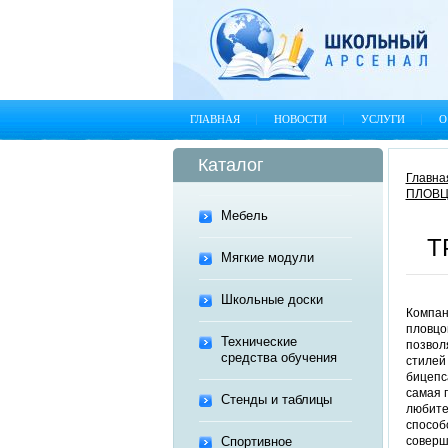
ГЛАВНАЯ
НОВОСТИ
УСЛУГИ
О
Каталог
Главна
ПЛОВ
Мебель
Т
Мягкие модули
Школьные доски
Компан
пловцо
Технические
позвол
средства обучения
стилей
бицепса
самая 
Стенды и таблицы
любите
способ
Спортивное
соверш