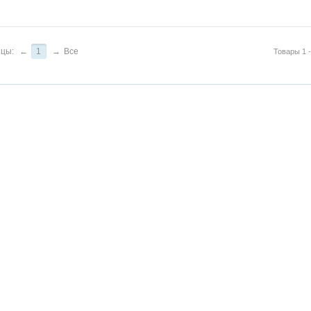
цы:
←
1
→
Все
Товары 1 -