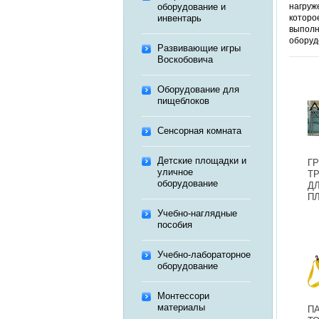
оборудование и
нагруж
инвентарь
которо
выполн
оборуд
Развивающие игры
Воскобовича
Оборудование для
пищеблоков
Сенсорная комната
Детские площадки и
Г
уличное
Т
оборудование
Д
П
(
Учебно-наглядные
Л
пособия
П
Учебно-лабораторное
оборудование
Монтессори
материалы
П