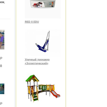
ием,
RED X EDU
ЕР
Уличный тренажер
«Эллиптический»
Я
ЕР