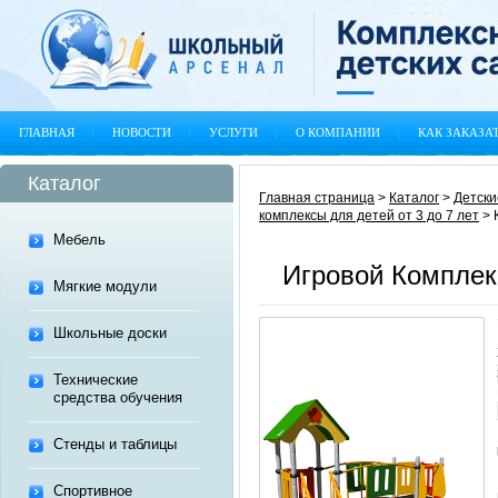
ГЛАВНАЯ
НОВОСТИ
УСЛУГИ
О КОМПАНИИ
КАК ЗАКАЗА
Каталог
Главная страница
>
Каталог
>
Детски
комплексы для детей от 3 до 7 лет
>
Мебель
Игровой Комплек
Мягкие модули
Школьные доски
Технические
средства обучения
Стенды и таблицы
Спортивное