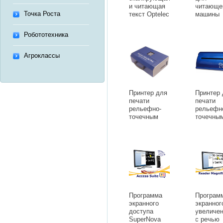
и читающая
читающе
Точка Роста
текст Optelec
машины
ClearReader+
ClearRea
Робототехника
Агроклассы
Принтер для
Принтер
печати
печати
рельефно-
рельефн
точечным
точечны
шрифтом
шрифто
Брайля
Брайля
Romeo
CYCLON
Attache Pro
Программа
Програм
экранного
экранног
доступа
увеличе
SuperNova
с речью