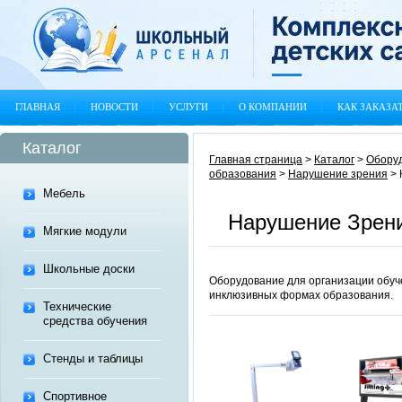
ГЛАВНАЯ
НОВОСТИ
УСЛУГИ
О КОМПАНИИ
КАК ЗАКАЗА
Каталог
Главная страница
>
Каталог
>
Оборуд
образования
>
Нарушение зрения
>
Мебель
Нарушение Зрен
Мягкие модули
Школьные доски
Оборудование для организации обуч
инклюзивных формах образования.
Технические
средства обучения
Стенды и таблицы
Спортивное