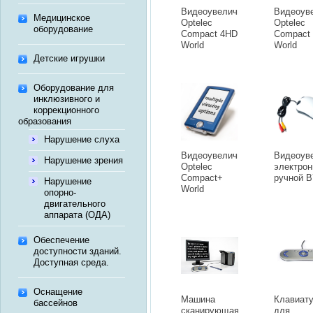
Видеоувеличитель
Видеоув
Медицинское
Optelec
Optelec
оборудование
Compact 4HD
Compact
World
World
Детские игрушки
Оборудование для
инклюзивного и
коррекционного
образования
Нарушение слуха
Видеоувеличитель
Видеоув
Нарушение зрения
Optelec
электро
Compact+
ручной B
Нарушение
World
опорно-
двигательного
аппарата (ОДА)
Обеспечение
доступности зданий.
Доступная среда.
Оснащение
Машина
Клавиат
бассейнов
сканирующая
для