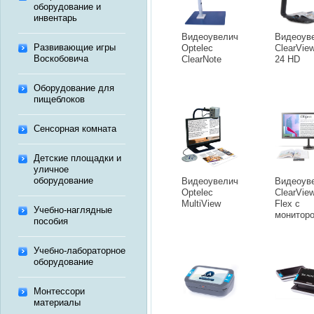
оборудование и
инвентарь
Видеоувеличитель
Видеоув
Развивающие игры
Optelec
ClearVie
Воскобовича
ClearNote
24 HD
Оборудование для
пищеблоков
Сенсорная комната
Детские площадки и
уличное
оборудование
Видеоувеличитель
Видеоув
Optelec
ClearVie
MultiView
Flex с
Учебно-наглядные
монитор
пособия
HD 21,5”
Учебно-лабораторное
оборудование
Монтессори
материалы