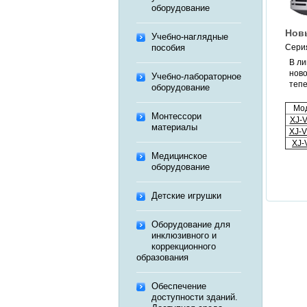
оборудование
Нов
Учебно-наглядные
пособия
Сери
В ли
ново
Учебно-лабораторное
тепе
оборудование
Мо
Монтессори
XJ-
материалы
XJ-
XJ-
Медицинское
оборудование
Детские игрушки
Оборудование для
инклюзивного и
коррекционного
образования
Обеспечение
доступности зданий.