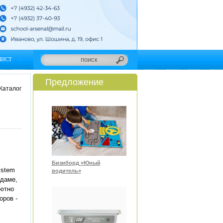
ЛИСТ
Предложение
Каталог
Бизиборд «Юный
ystem
водитель»
рдаме,
лютно
оров -