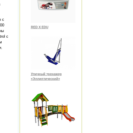
и
 с
000
RED X EDU
ны
rol с
м
и.
Уличный тренажер
«Эллиптический»