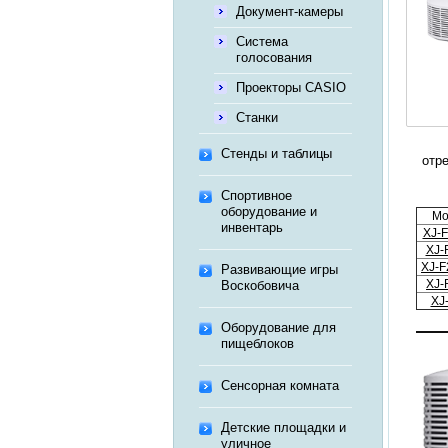
Документ-камеры
Система
голосования
Проекторы CASIO
Станки
Стенды и таблицы
отр
Спортивное
оборудование и
Мо
инвентарь
XJ-
XJ-
XJ-
Развивающие игры
XJ-
Воскобовича
XJ
Оборудование для
пищеблоков
Сенсорная комната
Детские площадки и
уличное