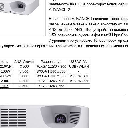
реальность на ВСЕХ проекторах новой сери
ADVANCED!
Новая серия ADVANCED включает проекторы
разрешением WXGA и XGA с яркостью от 3 
ANSI до 3 500 ANSI. Все устройства оснаще
1.5Х оптическим зумом и функцией Light Cont
7 уровнями регулировки. Теперь проектор са
егулирует яркость изображения в зависимости от освещения в помещени
дель
ANSI Люмен
Разрешение
USB/WLAN
F210WN
3 500
WXGA 1.280 x 800
USB / WLAN
F100W
3 500
WXGA 1.280 x 800
-
F200WN
3 000
WXGA 1.280 x 800
USB / WLAN
F20XN
3 300
XGA 1.024 x 768
USB / WLAN
-F10X
3 300
XGA 1.024 x 768
-