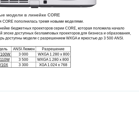
ые модели в линейке CORE
я CORE пополнилась тремя новыми моделями.
нейке бюджетных проекторов серии CORE, которая положила начало
й эпохе доступных безламповых проекторов для бизнеса и образования,
рь доступны модели с разрешением WXGA и яркостью до 3 500 ANSI.
дель
ANSI Люмен
Разрешение
V100W
3 000
WXGA 1.280 x 800
V110W
3 500
WXGA 1.280 x 800
V10X
3 300
XGA 1.024 x 768