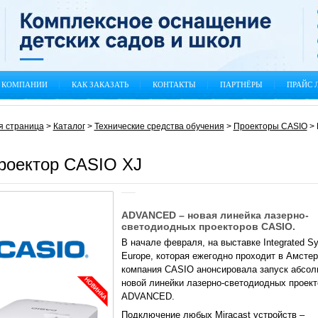
 КОМПАНИИ
КАК ЗАКАЗАТЬ
КОНТАКТЫ
ПАРТНЁРЫ
ПРАЙС 
я страница
>
Каталог
>
Технические средства обучения
>
Проекторы CASIO
>
роектор CASIO XJ
ADVANCED – новая линейка лазерно-
светодиодных проекторов CASIO.
В начале февраля, на выставке Integrated S
Europe, которая ежегодно проходит в Амсте
компания CASIO анонсировала запуск абсо
новой линейки лазерно-светодиодных проект
ADVANCED.
Подключение любых Miracast устройств –