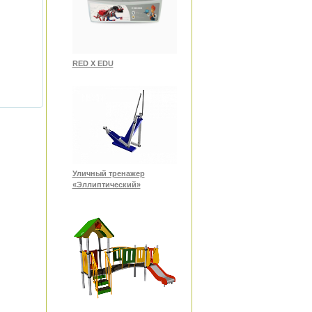
RED X EDU
Уличный тренажер
«Эллиптический»