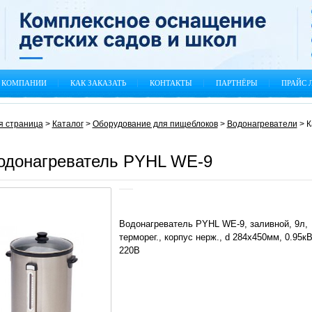
 КОМПАНИИ
КАК ЗАКАЗАТЬ
КОНТАКТЫ
ПАРТНЁРЫ
ПРАЙС 
я страница
>
Каталог
>
Оборудование для пищеблоков
>
Водонагреватели
>
К
одонагреватель PYHL WE-9
Водонагреватель PYHL WE-9, заливной, 9л,
терморег., корпус нерж., d 284х450мм, 0.95кВ
220В