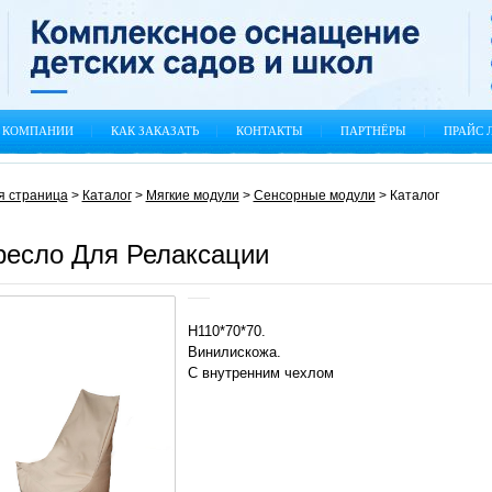
 КОМПАНИИ
КАК ЗАКАЗАТЬ
КОНТАКТЫ
ПАРТНЁРЫ
ПРАЙС 
я страница
>
Каталог
>
Мягкие модули
>
Сенсорные модули
>
Каталог
ресло Для Релаксации
Н110*70*70.
Винилискожа.
С внутренним чехлом