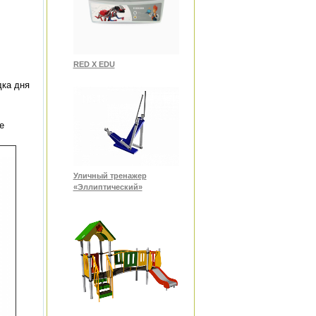
RED X EDU
дка дня
е
Уличный тренажер
«Эллиптический»